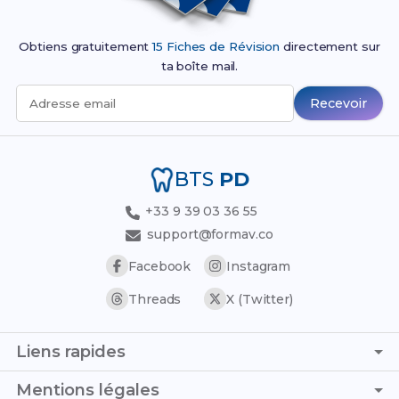
Obtiens gratuitement
15 Fiches de Révision
directement sur
ta boîte mail.
Recevoir
Adresse email
BTS
PD
+33 9 39 03 36 55
support@formav.co
Facebook
Instagram
Threads
X (Twitter)
Liens rapides
Page d'accueil
Mentions légales