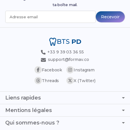
ta boîte mail.
Recevoir
Adresse email
BTS
PD
+33 9 39 03 36 55
support@formav.co
Facebook
Instagram
Threads
X (Twitter)
Liens rapides
Page d'accueil
Mentions légales
Simulateur de notes
C.G.V. - C.G.U.
Qui sommes-nous ?
Trouver son stage
Politique de confidentialité