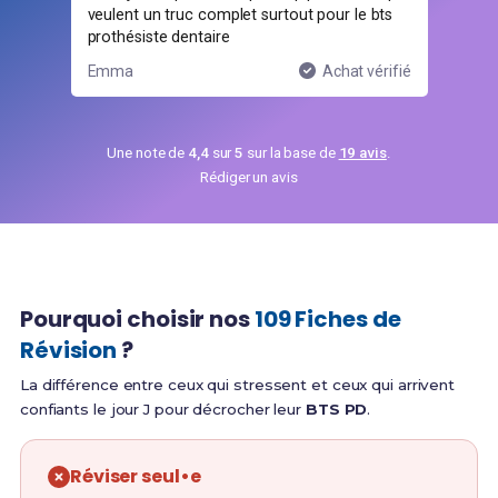
veulent un truc complet surtout pour le bts
prothésiste dentaire
ifié
Emma
Achat vérifié
Luc
Une note de
4,4
sur
5
sur la base de
19 avis
.
Rédiger un avis
Pourquoi choisir nos
109 Fiches de
Révision
?
La différence entre ceux qui stressent et ceux qui arrivent
confiants le jour J pour décrocher leur
BTS PD
.
Réviser seul•e