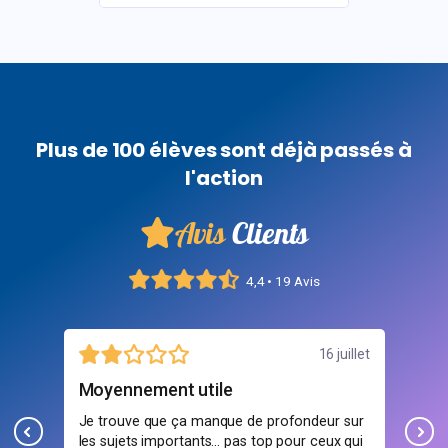
Plus de 100 élèves sont déjà passés à
l'action
Avis
Clients
4,4 • 19 Avis
illet
16 juillet
Moyennement utile
Inc
Je trouve que ça manque de profondeur sur
Ces
 ce
les sujets importants… pas top pour ceux qui
pou