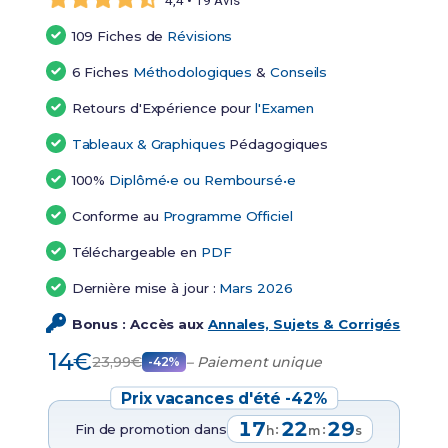
4,4 • 19 Avis
109 Fiches de
Révisions
6 Fiches
Méthodologiques
&
Conseils
Retours d'Expérience pour
l'Examen
Tableaux & Graphiques
Pédagogiques
100%
Diplômé•e ou Remboursé•e
Conforme au
Programme Officiel
Téléchargeable en
PDF
Dernière mise à jour :
Mars 2026
Bonus : Accès aux
Annales, Sujets & Corrigés
14€
23,99€
– Paiement unique
-42%
Prix vacances d'été -42%
17
22
28
Fin de promotion dans
:
:
h
m
s