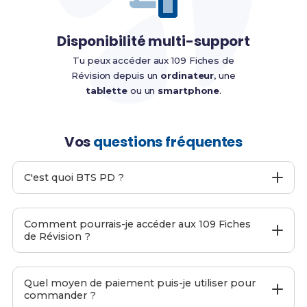
Disponibilité multi-support
Tu peux accéder aux 109 Fiches de
Révision depuis un
ordinateur
, une
tablette
ou un
smartphone
.
Vos
questions fréquentes
C'est quoi BTS PD ?
BTS PD
est un site web proposant
109 Fiches de
Révision
pour le
BTS PD
afin de t'aider à préparer ton
Comment pourrais-je accéder aux 109 Fiches
examen final.
de Révision ?
C'est moi-même, Sarah et mon équipe qui l'avons
développé. Nous accordons une importance capitale à
Pendant le passage de ta commande, entre ton
la
simplicité
et à
l'efficacité
de nos
109 Fiches de
adresse email
principale.
Quel moyen de paiement puis-je utiliser pour
Révision
afin que tu puisses te préparer aux examens
commander ?
Une fois ta commande passée, tu recevras
de manière optimisée.