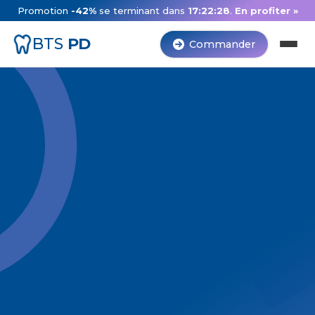
Promotion
-42%
se terminant dans
17:22:27
.
En profiter »
BTS
PD
Commander