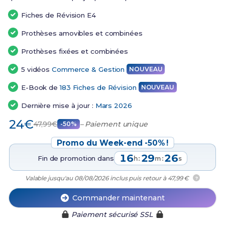
Fiches de Révision E4
Prothèses amovibles et combinées
Prothèses fixées et combinées
5 vidéos
Commerce & Gestion
NOUVEAU
E-Book de
183 Fiches de Révision
NOUVEAU
Dernière mise à jour :
Mars 2026
24€
47,99€
– Paiement unique
-50%
Promo du Week-end -50% !
16
29
25
Fin de promotion dans
:
:
h
m
s
Valable jusqu'au 08/08/2026 inclus puis retour à 47,99 €
?
Commander maintenant
Paiement sécurisé SSL