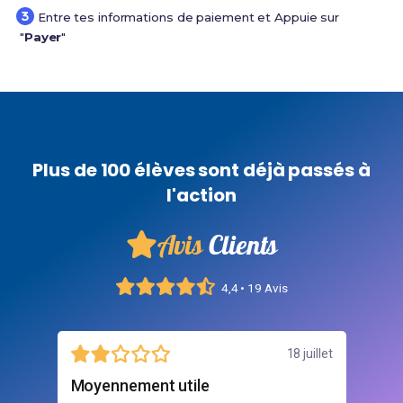
Entre tes informations de paiement et Appuie sur
"
Payer
"
Plus de 100 élèves sont déjà passés à
l'action
Avis
Clients
4,4 • 19 Avis
illet
18 juillet
Moyennement utile
Inc