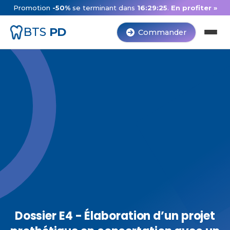
Promotion
-50%
se terminant dans
16:29:24
.
En profiter »
BTS
PD
Commander
Dossier E4 - Élaboration d’un projet