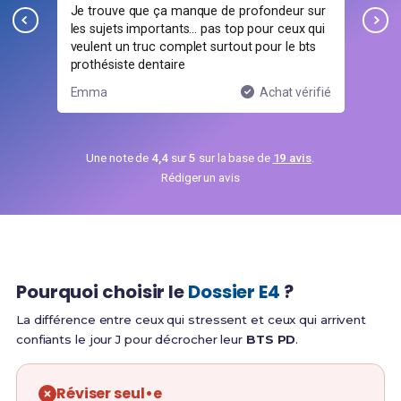
Je trouve que ça manque de profondeur sur
Ces
 ce
les sujets importants… pas top pour ceux qui
pou
veulent un truc complet surtout pour le bts
prothésiste dentaire
ifié
Emma
Achat vérifié
Luc
Une note de
4,4
sur
5
sur la base de
19 avis
.
Rédiger un avis
Pourquoi choisir le
Dossier E4
?
La différence entre ceux qui stressent et ceux qui arrivent
confiants le jour J pour décrocher leur
BTS PD
.
Réviser seul•e